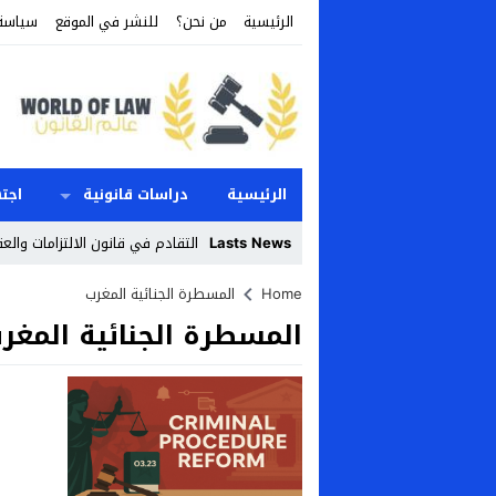
الرئيسية
من نحن؟
للنشر في الموقع
سياسة
الرئيسية
دراسات قانونية
اجت
Lasts News
التقادم في قانون الالتزامات والع
Stop
Home
المسطرة الجنائية المغرب
المسطرة الجنائية المغر
Previous
Next