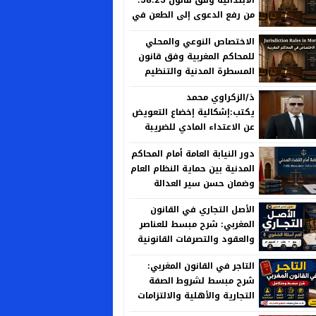
من رفع الدعوى إلى الطعن في
الحكم
الاختصاص النوعي والمحلي
للمحاكم المغربية وفق قانون
المسطرة المدنية والتنظيم
القضائي الجديد
ذ/الزكراوي محمد
يكتب:إشكالية إخضاع التعويض
عن الاعتداء المادي للضريبة
على الأرباح العقارية بين منطق
دور النيابة العامة أمام المحاكم
العدالة الجبائية وخصوصية
المدنية بين حماية النظام العام
المسؤولية الإدارية
وضمان حسن سير العدالة
الأصل التجاري في القانون
المغربي: شرح مبسط للعناصر
والعقود والتصرفات القانونية
التاجر في القانون المغربي:
شرح مبسط لشروط الصفة
التجارية والأهلية والالتزامات