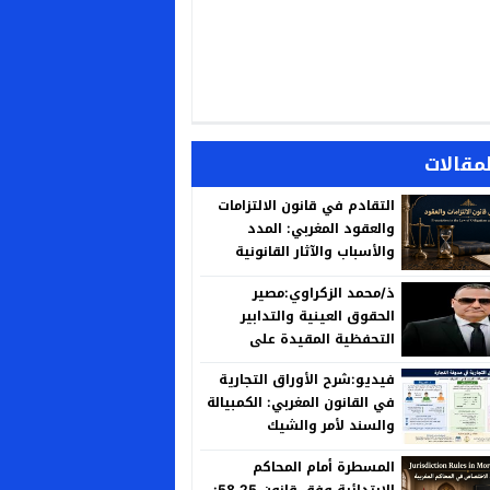
لمقالات
التقادم في قانون الالتزامات
والعقود المغربي: المدد
والأسباب والآثار القانونية
ذ/محمد الزكراوي:مصير
الحقوق العينية والتدابير
التحفظية المقيدة على
العقارات المنزوع ملكيتها لأجل
فيديو:شرح الأوراق التجارية
المنفعة العامة
في القانون المغربي: الكمبيالة
والسند لأمر والشيك
المسطرة أمام المحاكم
الابتدائية وفق قانون 58.25: