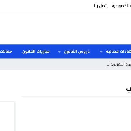
 الخصوصية
إتصل بنا
هادات قضائية
دروس القانون
مباريات القانون
مقالات 
قود المغربي: المدد و_
ب