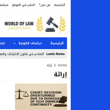
الرئيسية
من نحن؟
للنشر في الموقع
سياسة
الرئيسية
دراسات قانونية
اجت
Lasts News
التقادم في قانون الالتزامات والع
Stop
Home
إراثة
إراثة
Previous
Next