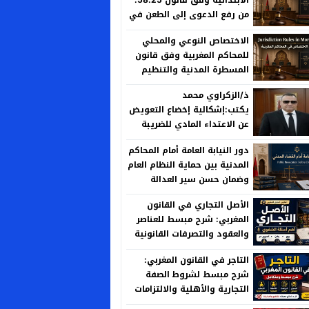
من رفع الدعوى إلى الطعن في
الحكم
الاختصاص النوعي والمحلي
للمحاكم المغربية وفق قانون
المسطرة المدنية والتنظيم
القضائي الجديد
ذ/الزكراوي محمد
يكتب:إشكالية إخضاع التعويض
عن الاعتداء المادي للضريبة
على الأرباح العقارية بين منطق
دور النيابة العامة أمام المحاكم
العدالة الجبائية وخصوصية
المدنية بين حماية النظام العام
المسؤولية الإدارية
وضمان حسن سير العدالة
الأصل التجاري في القانون
المغربي: شرح مبسط للعناصر
والعقود والتصرفات القانونية
التاجر في القانون المغربي:
شرح مبسط لشروط الصفة
التجارية والأهلية والالتزامات