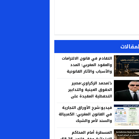
لمقالات
التقادم في قانون الالتزامات
والعقود المغربي: المدد
والأسباب والآثار القانونية
ذ/محمد الزكراوي:مصير
الحقوق العينية والتدابير
التحفظية المقيدة على
العقارات المنزوع ملكيتها لأجل
فيديو:شرح الأوراق التجارية
المنفعة العامة
في القانون المغربي: الكمبيالة
والسند لأمر والشيك
المسطرة أمام المحاكم
الابتدائية وفق قانون 58.25: