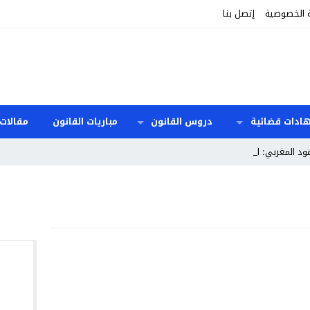
 الخصوصية
إتصل بنا
هادات قضائية
دروس القانون
مباريات القانون
مقالات 
قود المغربي: المدد و_