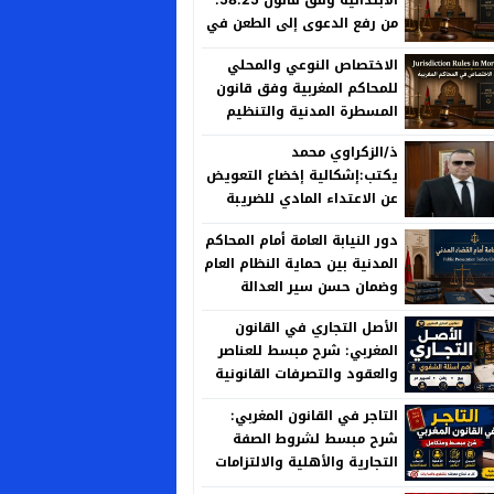
من رفع الدعوى إلى الطعن في
الحكم
الاختصاص النوعي والمحلي
للمحاكم المغربية وفق قانون
المسطرة المدنية والتنظيم
القضائي الجديد
ذ/الزكراوي محمد
يكتب:إشكالية إخضاع التعويض
عن الاعتداء المادي للضريبة
على الأرباح العقارية بين منطق
دور النيابة العامة أمام المحاكم
العدالة الجبائية وخصوصية
المدنية بين حماية النظام العام
المسؤولية الإدارية
وضمان حسن سير العدالة
الأصل التجاري في القانون
المغربي: شرح مبسط للعناصر
والعقود والتصرفات القانونية
التاجر في القانون المغربي:
شرح مبسط لشروط الصفة
التجارية والأهلية والالتزامات