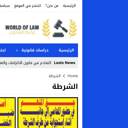
الرئيسية
من نحن؟
للنشر في الموقع
سياسة
الرئيسية
دراسات قانونية
اجت
Lasts News
التقادم في قانون الالتزامات والعق
Stop
Home
الشرطة
الشرطة
Previous
Next