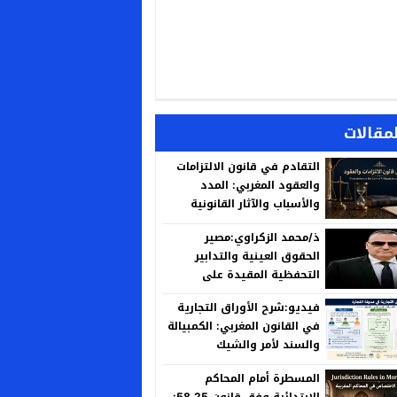
لمقالات
التقادم في قانون الالتزامات
والعقود المغربي: المدد
والأسباب والآثار القانونية
ذ/محمد الزكراوي:مصير
الحقوق العينية والتدابير
التحفظية المقيدة على
العقارات المنزوع ملكيتها لأجل
فيديو:شرح الأوراق التجارية
المنفعة العامة
في القانون المغربي: الكمبيالة
والسند لأمر والشيك
المسطرة أمام المحاكم
الابتدائية وفق قانون 58.25: