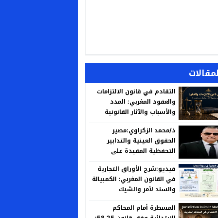
لمقالات
التقادم في قانون الالتزامات
والعقود المغربي: المدد
والأسباب والآثار القانونية
ذ/محمد الزكراوي:مصير
الحقوق العينية والتدابير
التحفظية المقيدة على
العقارات المنزوع ملكيتها لأجل
فيديو:شرح الأوراق التجارية
المنفعة العامة
في القانون المغربي: الكمبيالة
والسند لأمر والشيك
المسطرة أمام المحاكم
الابتدائية وفق قانون 58.25: