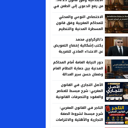
من رفع الدعوى إلى الطعن في
الحكم
الاختصاص النوعي والمحلي
للمحاكم المغربية وفق قانون
المسطرة المدنية والتنظيم
القضائي الجديد
ذ/الزكراوي محمد
يكتب:إشكالية إخضاع التعويض
عن الاعتداء المادي للضريبة
على الأرباح العقارية بين منطق
دور النيابة العامة أمام المحاكم
العدالة الجبائية وخصوصية
المدنية بين حماية النظام العام
المسؤولية الإدارية
وضمان حسن سير العدالة
الأصل التجاري في القانون
المغربي: شرح مبسط للعناصر
والعقود والتصرفات القانونية
التاجر في القانون المغربي:
شرح مبسط لشروط الصفة
التجارية والأهلية والالتزامات