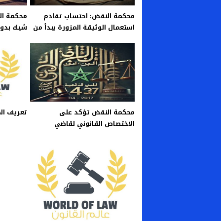
محكمة النقض: احتساب تقادم
محكمة الن
استعمال الوثيقة المزورة يبدأ من
شيك بدون 
تاريخ الكف عن التمسك بها
المتهمين
محكمة النقض تؤكد على
تعريف المص
الاختصاص القانوني لقاضي
التحقيق في وصف الجرائم