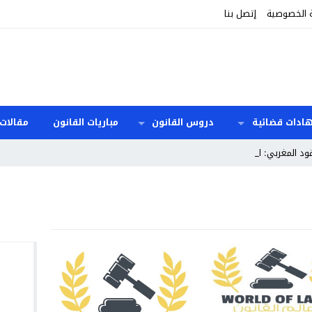
 الخصوصية
إتصل بنا
هادات قضائية
دروس القانون
مباريات القانون
مقالات 
قود المغربي: المدد و_