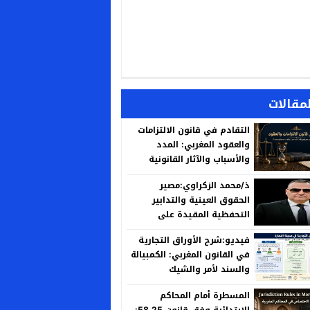
لمقالات
التقادم في قانون الالتزامات
والعقود المغربي: المدد
والأسباب والآثار القانونية
ذ/محمد الزكراوي:مصير
الحقوق العينية والتدابير
التحفظية المقيدة على
العقارات المنزوع ملكيتها لأجل
فيديو:شرح الأوراق التجارية
المنفعة العامة
في القانون المغربي: الكمبيالة
والسند لأمر والشيك
المسطرة أمام المحاكم
الابتدائية وفق قانون 58.25: