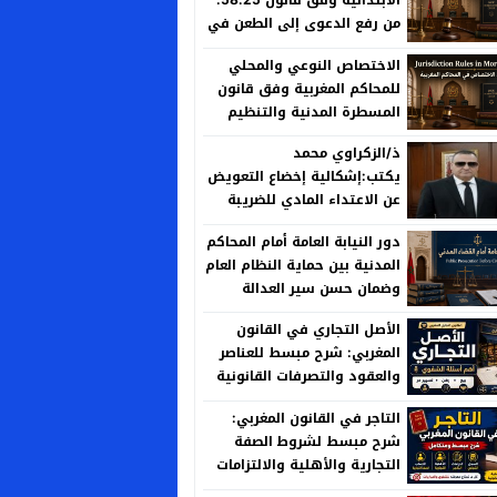
من رفع الدعوى إلى الطعن في
الحكم
الاختصاص النوعي والمحلي
للمحاكم المغربية وفق قانون
المسطرة المدنية والتنظيم
القضائي الجديد
ذ/الزكراوي محمد
يكتب:إشكالية إخضاع التعويض
عن الاعتداء المادي للضريبة
على الأرباح العقارية بين منطق
دور النيابة العامة أمام المحاكم
العدالة الجبائية وخصوصية
المدنية بين حماية النظام العام
المسؤولية الإدارية
وضمان حسن سير العدالة
الأصل التجاري في القانون
المغربي: شرح مبسط للعناصر
والعقود والتصرفات القانونية
التاجر في القانون المغربي:
شرح مبسط لشروط الصفة
التجارية والأهلية والالتزامات