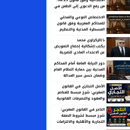
من رفع الدعوى إلى الطعن في
الحكم
الاختصاص النوعي والمحلي
للمحاكم المغربية وفق قانون
المسطرة المدنية والتنظيم
القضائي الجديد
ذ/الزكراوي محمد
يكتب:إشكالية إخضاع التعويض
عن الاعتداء المادي للضريبة
على الأرباح العقارية بين منطق
دور النيابة العامة أمام المحاكم
العدالة الجبائية وخصوصية
المدنية بين حماية النظام العام
المسؤولية الإدارية
وضمان حسن سير العدالة
الأصل التجاري في القانون
المغربي: شرح مبسط للعناصر
والعقود والتصرفات القانونية
التاجر في القانون المغربي:
شرح مبسط لشروط الصفة
التجارية والأهلية والالتزامات