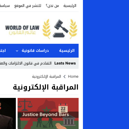
الرئيسية
من نحن؟
للنشر في الموقع
سياسة
الرئيسية
دراسات قانونية
اجت
Lasts News
التقادم في قانون الالتزامات والعق
Stop
Home
المراقبة الإلكترونية
المراقبة الإلكترونية
Previous
Next