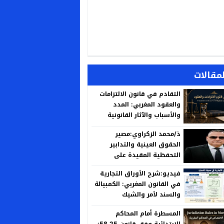
لمقالات
التقادم في قانون الالتزامات
والعقود المغربي: المدد
والأسباب والآثار القانونية
ذ/محمد الزكراوي:مصير
الحقوق العينية والتدابير
التحفظية المقيدة على
العقارات المنزوع ملكيتها لأجل
فيديو:شرح الأوراق التجارية
المنفعة العامة
في القانون المغربي: الكمبيالة
والسند لأمر والشيك
المسطرة أمام المحاكم
الابتدائية وفق قانون 58.25: