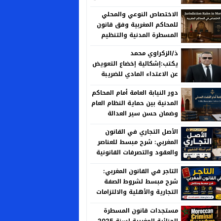
الحكم
الاختصاص النوعي والمحلي
للمحاكم المغربية وفق قانون
المسطرة المدنية والتنظيم
القضائي الجديد
ذ/الزكراوي محمد
يكتب:إشكالية إخضاع التعويض
عن الاعتداء المادي للضريبة
على الأرباح العقارية بين منطق
دور النيابة العامة أمام المحاكم
العدالة الجبائية وخصوصية
المدنية بين حماية النظام العام
المسؤولية الإدارية
وضمان حسن سير العدالة
الأصل التجاري في القانون
المغربي: شرح مبسط للعناصر
والعقود والتصرفات القانونية
التاجر في القانون المغربي:
شرح مبسط لشروط الصفة
التجارية والأهلية والالتزامات
مستجدات قانون المسطرة
الجنائية المغربية لسنة 2025