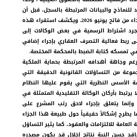
العدل رقم 381.25 المحدد للنماذج والبيانات المرتبطة بالسجل، قبل أن
يدخل هذا النظام حيز التنفيذ ابتداء من فاتح يونيو 2026. ويكشف استقراء هذه
رد اشتراط الرسمية في بعض الوكالات إلى
ى ربط فعالية التصرف العقاري بإجراء إضافي
ي تمسكه كتابة الضبط بالمحكمة المختصة.
رغم وجاهة أهدافه المرتبطة بحماية الملكية
مجموعة من التساؤلات القانونية الدقيقة التي
شة الأسس النظرية التي يقوم عليها النظام
 يرتبط بأركان الوكالة التقليدية المتمثلة في
 وإنما يتعلق بإجراء لاحق رتب المشرع على
ا يطرح إشكالاً حقيقياً حول طبيعة هذا الجزاء
لعامة للالتزامات والعقود، كما يثير التساؤل
قد حسن النية نتائج إخلال قد يكون مصدره