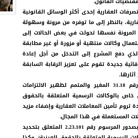
قتضيات القانون.
صرفات العقارية إحدى أكثر الوسائل القانونية
ارية، بالنظر إلى ما توفره من مرونة وسهولة
 المرونة نفسها تحولت في بعض الحالات إلى
تعمال وكالات منتهية أو مزورة أو غير مطابقة
 الذي دفع المشرع إلى التدخل من أجل إعادة
ائية جديدة تقوم على تعزيز الرقابة السابقة
آثارها.
وفي هذا الإطار صدر القانون رقم 31.18 المغير والمتمم لظهير الالتزامات
خاص بالوكالات الرسمية المتعلقة بالحقوق
يدة تروم تأمين المعاملات العقارية وإضفاء مزيد
ات المستعملة في هذا المجال.
وقد تعزز هذا التوجه التشريعي بصدور المرسوم رقم 2.23.101 المتعلق بتحديد
كيفيات تنظيم ومسك سجل الوكالات الرسمية المتعلقة بالحقوق العينية²، وكذا