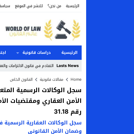
الرئيسية
من نحن؟
للنشر في الموقع
سياسة
الرئيسية
دراسات قانونية
اجت
Lasts News
التقادم في قانون الالتزامات والعق
Stop
Home
مقالات قانونية
القانون الخاص
سجل الوكالات الرسمية المتعل
Previous
الأمن العقاري ومقتضيات الأم
Next
رقم 31.18
وضمان الأمن القانوني