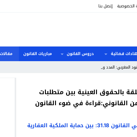
 الخصوصية
إتصل بنا
هادات قضائية
دروس القانون
مباريات القانون
مقالات 
ود المغربي: المدد والأسباب والآ_
قة بالحقوق العينية بين متطلبات
ن القانوني:قراءة في ضوء القانون
سجل الوكالات العقارية الرسمية في القانون 31.18: بين حماية الملكية العقارية