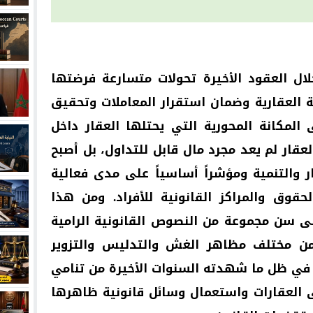
ال العقود الأخيرة تحولات متسارعة فرضتها
ية العقارية وضمان استقرار المعاملات وتحقيق
 المكانة المحورية التي يحتلها العقار داخل
لعقار لم يعد مجرد مال قابل للتداول، بل أصبح
 والتنمية ومؤشراً أساسياً على مدى فعالية
حقوق والمراكز القانونية للأفراد. ومن هذا
ى سن مجموعة من النصوص القانونية الرامية
 من مختلف مظاهر الغش والتدليس والتزوير
ة في ظل ما شهدته السنوات الأخيرة من تنامي
لى العقارات واستعمال وسائل قانونية ظاهرها