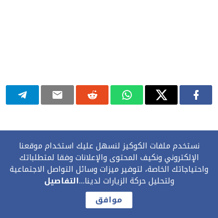
نستخدم ملفات الكوكيز لنسهل عليك استخدام موقعنا
عالـم القانون
الإلكتروني ونكيف المحتوى والإعلانات وفقا لمتطلباتك
عالم القانون World of law هو موقع
واحتياجاتك الخاصة، لتوفير ميزات وسائل التواصل الاجتماعية
(www.alamalkanoun.com) ينشر مقالات قانونية مواكبة لأخر
ولتحليل حركة الزيارات لدينا...
التفاصيل
المستجدات القانونية في شتى تخصصاتها.
موافق