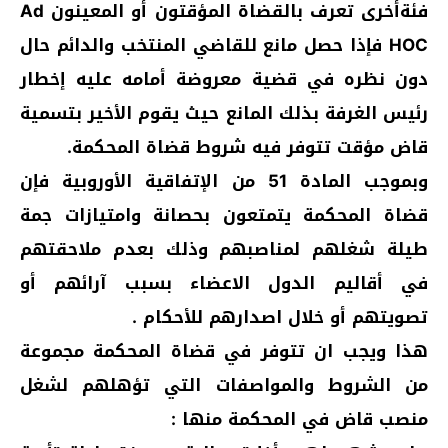
فئةأخرى تعرف بالقضاة المؤقتون أو المعينون Ad
HOC فإذا حصل مانع للقاضي المنتخب والدائم حال
دون نظره في قضية معروضة أمامه عليه إخطار
رئيس الغرفة بذلك المانع حيث يقوم الأخير بتسمية
قاض مؤقت تتوفر فيه شروط قضاة المحكمة.
وبموجب المادة 51 من الإتفاقية الأوروبية فإن
قضاة المحكمة يتمتعون بحصانة وامتيازات جمة
طيلة شغلهم لمناصبهم وذلك بعدم ملاحقتهم
في أقاليم الدول الاعضاء بسبب آرائهم أو
تصويتهم أو خلال اصدارهم للأحكام .
هذا ويجب ان تتوفر في قضاة المحكمة مجموعة
من الشروط والمواصفات التي تؤهلهم لشغل
منصب قاض في المحكمة منها :