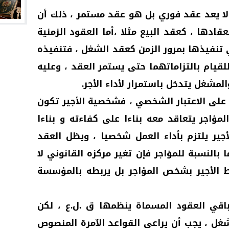
ا يعد عقد فوري بل هو عقد مستمر ، ذلك أن
عقادها ، كعقد البيع مثلا ،أما العقود الزمنية
تنفيذها بمرور الزمن كعقد الشغل ، فتنفيذه
قيام بالتزاماتهما حتى يستمر العقد ، وعليه
المشغل يتدخل باستمرار لأداء الأجر.
على الاعتبار الشخصي ، فشخصية الأجير تكون
لمؤاجر يتعاقد معه بناءا على كفاءته و بناءا
جير يلتزم بأداء العمل شخصيا ، ويظل العقد
ا بالنسبة للمؤاجر فإن تغير مركزه القانوني لا
بط الأجير بشخص المؤاجر بل يربطه بالمؤسسة
اقي العقود المسماة ينظمها ق .ل.ع ، لكن
غل ، يجب أن يراعي القواعد الآمرة المنصوص