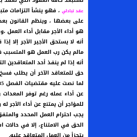
نستبعد كافة العقود التي تعقد 
، فهو ينشأ التزامات متب
عقد تبادلي
على بعضها ، وينظم القانون بعضه
هو أداء الأجر مقابل أداء العمل ،و
أنه لا يستحق الأجير الأجر إلا إذ
مالم يكن رب العمل هو المتسبب ف
أنه إذا لم ينفذ أحد المتعاقدين ال
حق للمتعاقد الآخر أن يطلب فسخ ا
عن أداء عمله رغم توفر المعدات و
للمؤاجر أن يمتنع عن أداء الأجر له
يجب احترام العمل المحدد والمتفق
الحق في الامتناع، إلا في حالات ا
يتجزأ من العمل المتعاقد عليه.