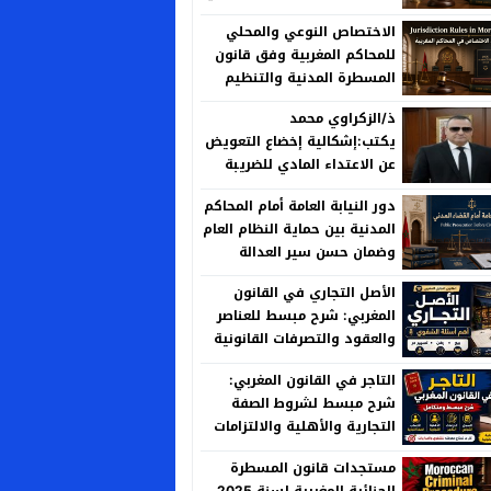
الحكم
الاختصاص النوعي والمحلي
للمحاكم المغربية وفق قانون
المسطرة المدنية والتنظيم
القضائي الجديد
ذ/الزكراوي محمد
يكتب:إشكالية إخضاع التعويض
عن الاعتداء المادي للضريبة
على الأرباح العقارية بين منطق
دور النيابة العامة أمام المحاكم
العدالة الجبائية وخصوصية
المدنية بين حماية النظام العام
المسؤولية الإدارية
وضمان حسن سير العدالة
الأصل التجاري في القانون
المغربي: شرح مبسط للعناصر
والعقود والتصرفات القانونية
التاجر في القانون المغربي:
شرح مبسط لشروط الصفة
التجارية والأهلية والالتزامات
مستجدات قانون المسطرة
الجنائية المغربية لسنة 2025