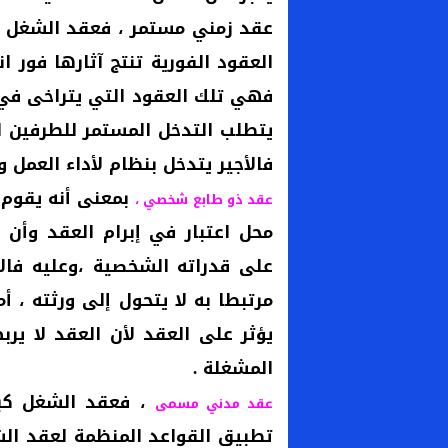
عقد زمني مستمر ، فعقد الشغل ل
العقود الفورية تنتج آثارها فور ان
فهي تلك العقود التي يتراخى في 
يتطلب التدخل المستمر للطرفين لل
فالأجير يتدخل بنظام لأداء العمل و
بمعنى أنه يقوم 
عقد ذو طابع شخصي ،
محل اعتبار في إبرام العقد وأن ا
على قدراته الشخصية ،وعليه فالأ
مرتبطا به لا يتحول إلى ورثته ، أم
يؤثر على العقد لأن العقد لا ير
المشغلة .
، فعقد الشغل كب
عقد مدني مسمى
تطبيق القواعد المنظمة لعقد الش