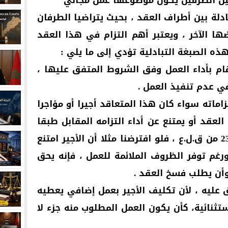
بين الطرفين يكون موضوعها عمل مجاني
ادلة بين أطراف العقد ، بحيث يتراضيا الطرفان
ا الآخر ، ويعتبر أهم التزام في هذا العقد
هذه الصبغة التبادلية تؤدي إلى ما يلي :
ا قام بأداء العمل وفق الشروط المتفق عليها ،
ي عدم تنفيذ العمل .
تزاماته سواء كان هذا المتعاقد أجيرا أو مؤاجرا
لعقد أو يمتنع عن أداء التزامه المقابل طبقا
لما نصت عليه مقتضيات الفصل 235 من ق.ل.ع ، فلو افترضنا مثلا أن الأجير امتنع
رغم توفر الظروف الملائمة للعمل ، فإنه يحق
 وأن يطلب فسخ العقد .
 عليه ، لأن تكليف الأجير بعمل إضافي يعطيه
ستثنائية، كأن يكون العمل المطلوب منه جزء لا