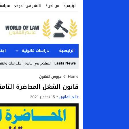
الرئيسية
من نحن؟
للنشر في الموقع
سياسة
الرئيسية
دراسات قانونية
اجت
Lasts News
التقادم في قانون الالتزامات والعق
Stop
Home
دروس القانون
قانون الشغل المحاضرة الثام
Previous
عالـم القانون
15 نوفمبر 2021
Next