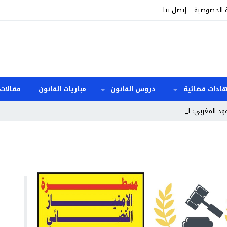
 الخصوصية
إتصل بنا
هادات قضائية
دروس القانون
مباريات القانون
مقالات 
قود المغربي: المدد و_