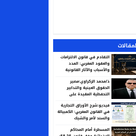
لمقالات
التقادم في قانون الالتزامات
والعقود المغربي: المدد
والأسباب والآثار القانونية
ذ/محمد الزكراوي:مصير
الحقوق العينية والتدابير
التحفظية المقيدة على
العقارات المنزوع ملكيتها لأجل
فيديو:شرح الأوراق التجارية
المنفعة العامة
في القانون المغربي: الكمبيالة
والسند لأمر والشيك
المسطرة أمام المحاكم
الابتدائية وفق قانون 58.25: