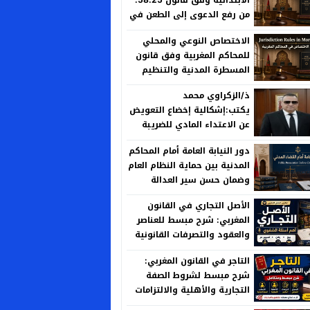
من رفع الدعوى إلى الطعن في
الحكم
الاختصاص النوعي والمحلي
للمحاكم المغربية وفق قانون
المسطرة المدنية والتنظيم
القضائي الجديد
ذ/الزكراوي محمد
يكتب:إشكالية إخضاع التعويض
عن الاعتداء المادي للضريبة
على الأرباح العقارية بين منطق
دور النيابة العامة أمام المحاكم
العدالة الجبائية وخصوصية
المدنية بين حماية النظام العام
المسؤولية الإدارية
وضمان حسن سير العدالة
الأصل التجاري في القانون
المغربي: شرح مبسط للعناصر
والعقود والتصرفات القانونية
التاجر في القانون المغربي:
شرح مبسط لشروط الصفة
التجارية والأهلية والالتزامات