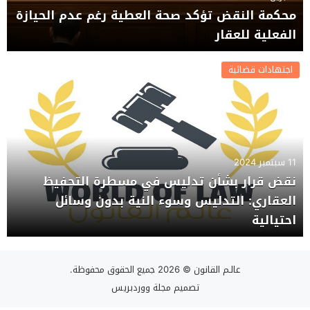
محكمة النقض تؤكد صحة العطية رغم عدم الحيازة
الفعلية للعقار
اجتهادات قضائية
11 سبتمبر 2024
نقض قرار بشأن تدليس في مسطرة التحفيظ
العقاري: التدليس وسوء النية بدون وسائل
احتيالية
عالـم القانون
© 2026 جميع الحقوق محفوظة.
تصميم
مجلة ووردبريس