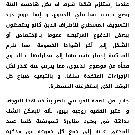
عندما إستلزم هكذا شرط لم يكن هاجسه البتة
وضع ترتيب تسلسلي للدفوع، و إنما يروم درء
التسويف المسطري للأطراف الذين كانو يحتفظون
ببعض الدفوع المرتبطة عموما بالإختصاص أو
الشكل إلى أخر أشواط الخصومة، مما يلزم
المحكمة إعتبار تأسيسها إلى مجاراتها و الخروج
فجأة من موضوع الدعوى، مما يترتب عنه هدر لكل
الإجراءات المتخدة سلفا، و بالتبعية ضياع كل
الوقت الذي إستغرقته المسطرة.
جانب من الفقه الفرنسي ناصر بشدة هذا التوجه،
و إعتبر الفقيه روجيه بيرو، بأنه لايمكن الشك
بداهة في وجود مناورة تسويفية كلما عمد
المدعى عليه إلى جمع كل دفوعه في مدكرة