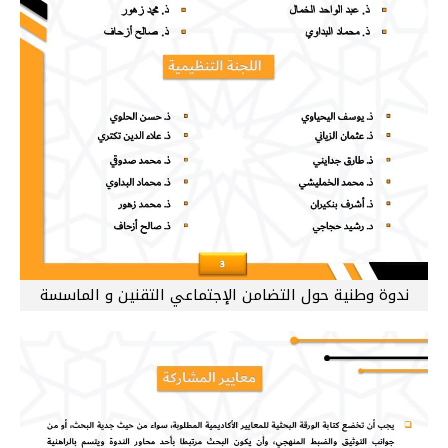
ندوة وطنية حول التضامن الإجتماعي التقنين و الماسسة