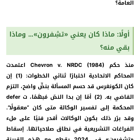
العامة؟
أولًا: ماذا كان يعني «تشِفرون»… وماذا
بقي منه؟
منذ حكم Chevron v. NRDC (1984) اعتمدت
المحاكم الاتحادية اختبارًا ثنائي الخطوات: (1) إن
كان الكونغرس قد حسم المسألة بنصٍّ واضح، التزم
القاضي به. (2) أمّا إن بدا النصّ مُبهَمًا، ت defer
المحكمة إلى تفسير الوكالة متى كان “معقولًا”.
وقد برّر ذلك بكون الوكالات أقدر فنيًا على ملء
الفراغات التشريعية في نطاق صلاحياتها. إسقاط
«تشِفرون» في 2024 يقطع مع هذه القرينة