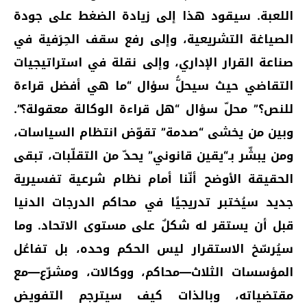
اللعبة. سيقود هذا إلى زيادة الضغط على جودة
الصياغة التشريعية، وإلى رفع سقف الحِرَفية في
صناعة القرار الإداري، وإلى نقلة في استراتيجيات
التقاضي حيث سيحلُّ سؤال “ما هي أفضل قراءة
للنص؟” محلّ سؤال “هل قراءة الوكالة معقولة؟”.
وبين من يخشى “صدمة” تقوّض انتظام السياسات،
ومن يبشّر بـ“يقين قانوني” يحدّ من التقلّبات، تبقى
الحقيقة الأوضح أنّنا أمام نظام شرعية تفسيرية
جديد سيُختبر تدريجيًا في محاكم الدرجات الدنيا
قبل أن يستقر له شكلٌ على مستوى الاتحاد. وما
سيُرسّخ الاستقرار ليس الحكم وحده، بل تفاعُل
المؤسسات الثلاث—محاكم، ووكالات، ومشرّع—مع
مقتضياته، وبالذات كيف سيترجم التفويض