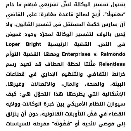
بقبول تفسير الوكالة لنصٍّ تشريعي مُبهم ما دام
“معقولًا”، أُزيح لصالح قاعدة مغايرة: على القاضي
أن يمارس حُكمهُ المستقل في تفسير القانون، ولا
يَدين بالولاء لتفسير الوكالة لمجرّد وجود غموض
في النص. القضية الرئيسية Loper Bright
Enterprises v. Raimondo ومعها القضية التوأم
Relentless مثّلتا لحظة انعطاف قد تعيد رسم
خرائط التقاضي والتنظيم الإداري في قطاعات
البيئة، والصحة، والمال، والاتصالات وغيرها.
الإشكالية التي يطرحها هذا التحوّل هي: كيف
سيوازن النظام الأمريكي بين خبرة الوكالات وولاية
القضاء في فضّ التأويلات القانونية، دون أن ينزلق
إلى فوضى لائحية أو “قَضْوَنَة” مفرطة للسياسات