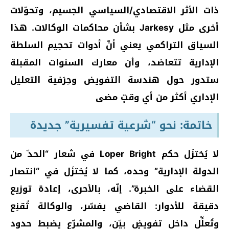
ذات الأثر الاقتصادي/السياسي الجسيم، وتحوّلات
أخرى مثل Jarkesy بشأن محاكمات الوكالات. هذا
السياق التراكمي يعني أنّ أدوات تحجيم السلطة
الإدارية تتعاضد، وأن معارك السنوات المقبلة
ستدور حول هندسة التفويض وحِرَفية التعليل
الإداري أكثر من أي وقتٍ مضى
خاتمة: نحو “شرعية تفسيرية” جديدة
لا يُختزَل حكم Loper Bright في شعار “الحدّ من
الدولة الإدارية” وحده، كما لا يُختزَل في “انتصار
القضاء على الخبرة”. إنّه، بالأحرى، إعادة توزيع
دقيقة للأدوار: القاضي يفسّر، والوكالة تُقنِع
وتُعلِّل داخل تفويضٍ بيّن، والمشرّع يضبط حدود