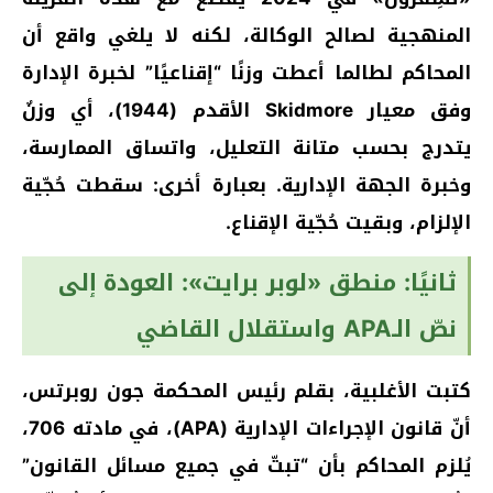
المنهجية لصالح الوكالة، لكنه لا يلغي واقع أن
المحاكم لطالما أعطت وزنًا “إقناعيًا” لخبرة الإدارة
وفق معيار Skidmore الأقدم (1944)، أي وزنٌ
يتدرج بحسب متانة التعليل، واتساق الممارسة،
وخبرة الجهة الإدارية. بعبارة أخرى: سقطت حُجّية
الإلزام، وبقيت حُجّية الإقناع.
ثانيًا: منطق «لوبر برايت»: العودة إلى
نصّ الـAPA واستقلال القاضي
كتبت الأغلبية، بقلم رئيس المحكمة جون روبرتس،
أنّ قانون الإجراءات الإدارية (APA)، في مادته 706،
يُلزم المحاكم بأن “تبتّ في جميع مسائل القانون”