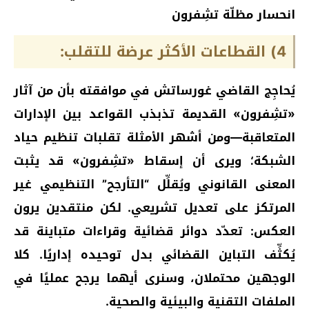
انحسار مظلّة تشِفرون
4) القطاعات الأكثر عرضة للتقلب:
يُحاجِج القاضي غورساتش في موافقته بأن من آثار
«تشِفرون» القديمة تذبذب القواعد بين الإدارات
المتعاقبة—ومن أشهر الأمثلة تقلبات تنظيم حياد
الشبكة؛ ويرى أن إسقاط «تشِفرون» قد يثبت
المعنى القانوني ويُقلِّل “التأرجح” التنظيمي غير
المرتكز على تعديل تشريعي. لكن منتقدين يرون
العكس: تعدّد دوائر قضائية وقراءات متباينة قد
يُكثِّف التباين القضائي بدل توحيده إداريًا. كلا
الوجهين محتملان، وسنرى أيهما يرجح عمليًا في
الملفات التقنية والبيئية والصحية.