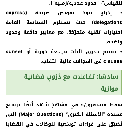
للقياس”، “حدود عددية/زمنية”).
• إدراج بنود تفويض صريحة (express
delegations) حيث تستلزم السياسة العامة
اختيارات تقنية متحرّكة، مع معايير حاكمة وحدود
واضحة.
• تقييم جدوى آليات مراجعة دورية أو sunset
clauses في المجالات عالية التقلب.
سادسًا: تفاعلات مع دُرُوبٍ قضائية
موازية
سقط «تشِفرون» في مشهدٍ شهد أيضًا ترسيخ
عقيدة “الأسئلة الكبرى” (Major Questions) التي
تُضيّق على قراءات توسّعية للوكالات في القضايا