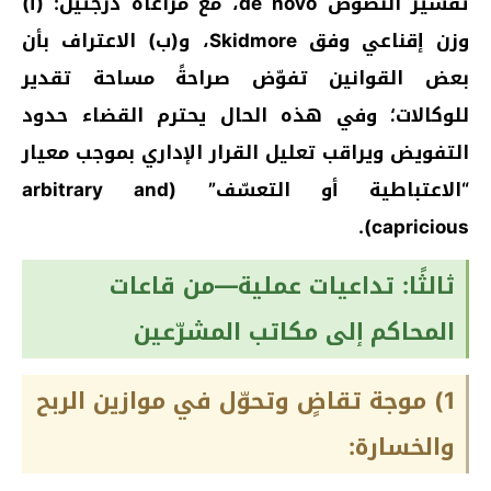
تفسير النصوص de novo، مع مراعاة درجتين: (أ)
وزن إقناعي وفق Skidmore، و(ب) الاعتراف بأن
بعض القوانين تفوّض صراحةً مساحة تقدير
للوكالات؛ وفي هذه الحال يحترم القضاء حدود
التفويض ويراقب تعليل القرار الإداري بموجب معيار
“الاعتباطية أو التعسّف” (arbitrary and
capricious).
ثالثًا: تداعيات عملية—من قاعات
المحاكم إلى مكاتب المشرّعين
1) موجة تقاضٍ وتحوّل في موازين الربح
والخسارة: