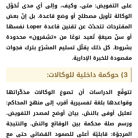
على التفويض: متى، وكيف، وإلى أي مدى تُخوَّل
الوكالة تأويل مصطلح أو وضع قاعدة. بل إنّ بعض
المقترحات تتحدّث عن تقنين قاعدة Loper نفسها
أو سنّ صيغةٍ تُعيد نوعًا من «تشِفرون» محدودة
بشروط. كل ذلك يقلّل تسليم المشرّع بترك فجوات
مقصودة للخبرة الإدارية.
3) حوكمة داخلية للوكالات:
تتوقّع الدراسات أن تصوغ الوكالات مذكّراتها
وقواعدها بلغة تفسيرية أقرب إلى منهج المحاكم:
تعليل أوفى بالنصّ، بيان أوضح لمصدر التفويض،
ورسم صلة محكمة بين الوقائع والنصّ. والنتيجة
المرجوّة: قابليّة أعلى للصمود القضائي حتى مع