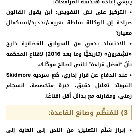
ينبغي إعادة هندسة المرافعات:
• التركيز على نصّ التفويض: أين يقول القانون
صراحة إن للوكالة سلطة تعريف/تحديد/استكمال
معيار؟
• الاحتشاد بدفقٍ من السوابق القضائية خارج
«تشِفرون» (تاريخيًّا وما بعد 2016) لإقناع المحكمة
بأنّ “أفضل قراءة” للنص لصالح موكّلك.
• عند الدفاع عن قرارٍ إداري، صُغ سردية Skidmore
القوية: تعليل دقيق، خبرة متخصصة، انسجام
زمني، ومقارنة مع بدائل أقل إقناعًا.
3) للمُنظِّم وصانع القاعدة:
• إبراز سُلّم التعليل: من النص إلى الغاية إلى