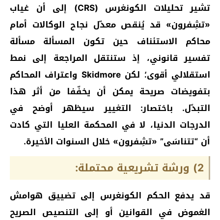
تشير تحليلات الكونغرس (CRS) إلى أن غياب
«تشِفرون» قد يُنقص معدّل نجاح الوكالات أمام
محاكم الاستئناف حين تكون المسألة مسألة
تفسير قانوني، إذ ستنتقل المراجعة إلى نمط
استقلالي أقوى؛ لكن Skidmore واعتراف المحاكم
بتفويضات صريحة يمكن أن يخفّفا من أثر هذا
التبدّل. باختصار: التغيير سيظهر أوضح في
الدرجات الدنيا، لا في المحكمة العليا التي كادت
أن “تتناسَى” «تشِفرون» خلال السنوات الأخيرة.
2) ورشة تشريعية محتملة:
قد يدفع الحكم الكونغرس إلى تضييق هوامش
الغموض في القوانين أو إلى التنصيص الصريح