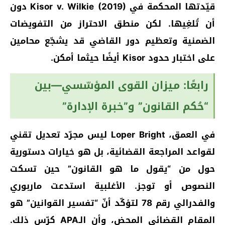
قيّدتها المحكمة في Kisor v. Wilkie (2019) دون
أن تُلغِيها. لكن منطق الاحتراز من التفويضات
الضمنية وتعظيم دور القاضي قد يشجّع محامين
على اختبار حدود Kisor أيضًا حيثما أمكن.
رابعًا: ميزان القوى المؤسّسي—بين
“حُكم القانون” و”خبرة الإدارة”
في العمق، Loper Bright ليس مجرّد تعديل تقني
لقواعد المراجعة القضائية، بل هو خيارات دستورية
حول من “يقول ما هو القانون” حين تسكت
النصوص أو توجز. الأغلبية استدعت ماربوري
والفدرالي رقم 78 لتؤكّد أنّ “تفسير القوانين” هو
المقام القضائي المحض، وأن الـAPA كرّس ذلك.