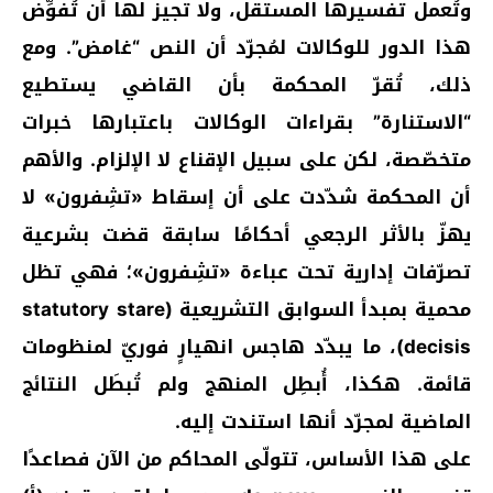
وتُعمل تفسيرها المستقل، ولا تجيز لها أن تُفوِّض
هذا الدور للوكالات لمُجرّد أن النص “غامض”. ومع
ذلك، تُقرّ المحكمة بأن القاضي يستطيع
“الاستنارة” بقراءات الوكالات باعتبارها خبرات
متخصّصة، لكن على سبيل الإقناع لا الإلزام. والأهم
أن المحكمة شدّدت على أن إسقاط «تشِفرون» لا
يهزّ بالأثر الرجعي أحكامًا سابقة قضت بشرعية
تصرّفات إدارية تحت عباءة «تشِفرون»؛ فهي تظل
محمية بمبدأ السوابق التشريعية (statutory stare
decisis)، ما يبدّد هاجس انهيارٍ فوريّ لمنظومات
قائمة. هكذا، أُبطِل المنهج ولم تُبطَل النتائج
الماضية لمجرّد أنها استندت إليه.
على هذا الأساس، تتولّى المحاكم من الآن فصاعدًا