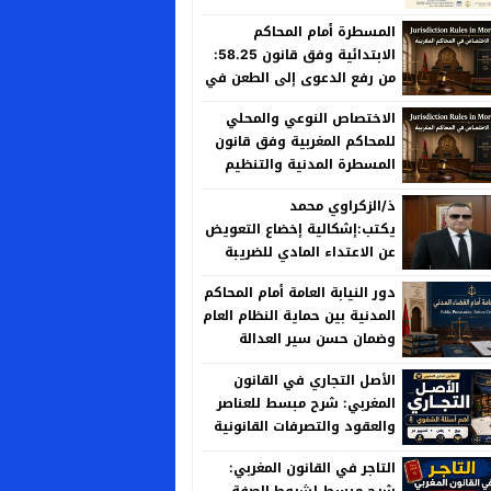
المسطرة أمام المحاكم
الابتدائية وفق قانون 58.25:
من رفع الدعوى إلى الطعن في
الحكم
الاختصاص النوعي والمحلي
للمحاكم المغربية وفق قانون
المسطرة المدنية والتنظيم
القضائي الجديد
ذ/الزكراوي محمد
يكتب:إشكالية إخضاع التعويض
عن الاعتداء المادي للضريبة
على الأرباح العقارية بين منطق
دور النيابة العامة أمام المحاكم
العدالة الجبائية وخصوصية
المدنية بين حماية النظام العام
المسؤولية الإدارية
وضمان حسن سير العدالة
الأصل التجاري في القانون
المغربي: شرح مبسط للعناصر
والعقود والتصرفات القانونية
التاجر في القانون المغربي:
شرح مبسط لشروط الصفة