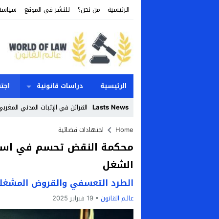
الرئيسية
من نحن؟
للنشر في الموقع
سياسة
الرئيسية
دراسات قانونية
اجت
Lasts News
القرائن في الإثبات المدني المغرب
Stop
Home
اجتهادات قضائية
محكمة النقض تحسم في استرد
Previous
الشغل
Next
الطرد التعسفي والقروض المشغلي
عالـم القانون
19 فبراير 2025