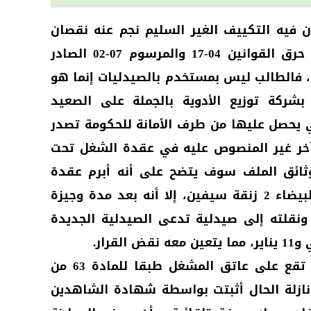
 فيه التكييف الغير السليم نجم عنه نقصان
التعليل المنزل منزلة انعدامه مع حرق القوانين 04-17 والمرسوم 07-02 الصادر
بتاريخ 2008/07/09 وخاصة المادة 18، فالطالب ليس بمستخدم بالصيدليات إنما هو
شركة توزيع الأدوية بالجملة على الصعيد
ي يحصل عليها من طرف الأمانة للحكومة تصدر
 آخر غير المنصوص عليه في عقدة الشغل تحت
ثائق الملف سوف يتضح على أنه أبرم عقدة
شغل مع شركة (…) المتواجدة بالبيضاء 2 زنقة سيفين، إلا أنه بعد مدة وجيزة
ونقلته إلى صيدلية تدعى الصيدلية الجديدة
قرار.
لكن، إن إثبات المغادرة التلقائية تقع على عاتق المشغل طبقا للمادة 63 من
ازلة الحال أثبتت بواسطة شهادة الشاهدين