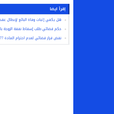
إقرأ ايضا
هل يكفي إثبات وفاة البائع لإبطال عق
حكم قضائي:طلب إسقاط نفقة الزوجة بالإ
نقض قرار قضائي لعدم احترام المادة 77 من قانون التعمير