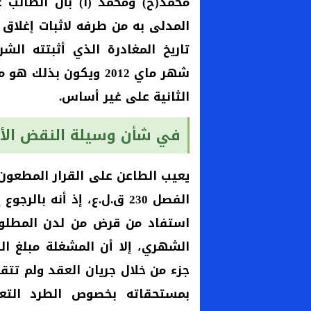
محمد(ح) ومحمد (ا) بأن الطالب غ
تاريخ المغادرة الذي أثبتته ال
شهر ماي 2012 ويكون ب
الثانية على غير أساس.
في شأن وسيلة النقض الأو
يعيب الطاعن على القرار المطعون
استفاد من قرض من لدن المطلوب
الشهري، إلا أن المشغلة مبلغ ا
جزء من خلال جريان العقد ولم تتقد
بمستحقاته بخصوص الطرد التع