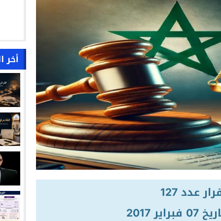
أخر ا
رار عدد 127
راير 2017