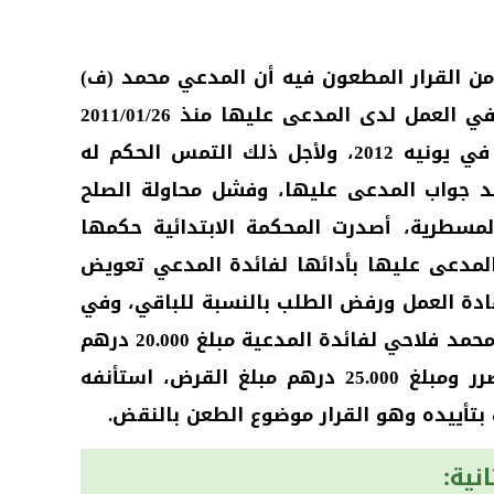
ن القرار المطعون فيه أن المدعي محمد (ف)
تقدم بمقال يعرض فيه أنه شرع في العمل لدى المدعى عليها منذ 2011/01/26
إلى أن تم طرده بصفة تعسفية في يونيه 2012، ولأجل ذلك التمس الحكم له
عد جواب المدعى عليها، وفشل محاولة الصلح
المسطرية، أصدرت المحكمة الابتدائية حكمها
مدعى عليها بأدائها لفائدة المدعي تعويض
دة العمل ورفض الطلب بالنسبة للباقي، وفي
الطلب المضاد بأداء المدعى عليه محمد فلاحي لفائدة المدعية مبلغ 20.000 درهم
عن الإخطار و15.000 درهم عن الضرر ومبلغ 25.000 درهم مبلغ القرض، استأنفه
تأييده وهو القرار موضوع الطعن بالنقض.
نية: