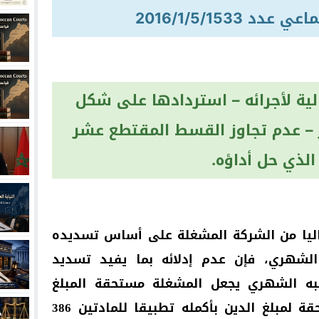
 2016/1/5/1533
ية لأجرائه – استردادها على شكل
 – عدم تجاوز القسط المقتطع عشر
 الذي حل أداؤه.
ماليا من الشركة المشغلة على أساس تسديده
شهري، فإن عدم إدلائه بما يفيد تسديد
تبه الشهري يجعل المشغلة مستحقة المبلغ
الدفعات التي حل أجلها لا مستحقة لمبلغ الدين بأكمله تطبيقا للمادتين 386