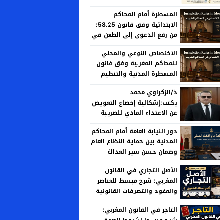
المسطرة أمام المحاكم
الابتدائية وفق قانون 58.25:
من رفع الدعوى إلى الطعن في
الحكم
الاختصاص النوعي والمحلي
للمحاكم المغربية وفق قانون
المسطرة المدنية والتنظيم
القضائي الجديد
ذ/الزكراوي محمد
يكتب:إشكالية إخضاع التعويض
عن الاعتداء المادي للضريبة
على الأرباح العقارية بين منطق
دور النيابة العامة أمام المحاكم
العدالة الجبائية وخصوصية
المدنية بين حماية النظام العام
المسؤولية الإدارية
وضمان حسن سير العدالة
الأصل التجاري في القانون
المغربي: شرح مبسط للعناصر
والعقود والتصرفات القانونية
التاجر في القانون المغربي:
شرح مبسط لشروط الصفة