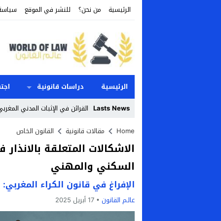
الرئيسية
من نحن؟
للنشر في الموقع
سياسة
الرئيسية
دراسات قانونية
اجت
Lasts News
القرائن في الإثبات المدني المغربي
Stop
Home
مقالات قانونية
القانون الخاص
Previous
السكني والمهني
Next
الإفراغ في قانون الكراء المغربي:
عالـم القانون
17 أبريل 2025