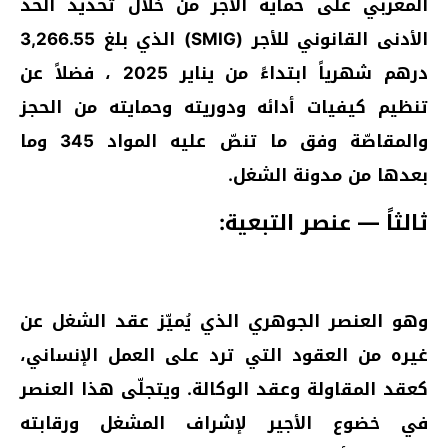
المغربي على حماية الأجر من خلال تحديد الحدّ
الأدنى القانوني للأجر (SMIG) الذي بلغ 3,266.55
درهم شهرياً ابتداءً من يناير 2025 ، فضلاً عن
تنظيم كيفيات أدائه ودوريته وحمايته من الحجز
والمقاصّة وفق ما تنصّ عليه المواد 345 وما
بعدها من مدونة الشغل.
ثالثاً — عنصر التبعية:
وهو العنصر الجوهري الذي يُميّز عقد الشغل عن
غيره من العقود التي ترد على العمل الإنساني،
كعقد المقاولة وعقد الوكالة. ويتجلّى هذا العنصر
في خضوع الأجير لإشراف المشغل ورقابته