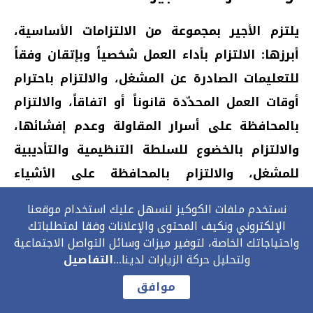
يلتزم الأجير بمجموعة من الالتزامات الأساسية،
أبرزها: الالتزام بأداء العمل شخصياً وبإتقان وفقاً
للتعليمات الصادرة عن المشغل، والالتزام باحترام
أوقات العمل المحدّدة قانوناً أو اتفاقاً، والالتزام
بالمحافظة على أسرار المقاولة وعدم إفشائها،
والالتزام بالخضوع للسلطة التنظيمية والتأديبية
للمشغل، والالتزام بالمحافظة على الأشياء
ووسائل العمل المسلّمة إليه. وقد رتّب المشرّع
نستخدم ملفات الكوكيز لنسهل عليك استخدام موقعنا
على الإخلال بهذه الالتزامات عقوبات تأديبية
الإلكتروني ونكيف المحتوى والإعلانات وفقا لمتطلباتك
واحتياجاتك الخاصة، لتوفير ميزات وسائل التواصل الاجتماعية
متدرّجة نصّت عليها المادة 37 من مدونة الشغل
ولتحليل حركة الزيارات لدينا...
التفاصيل
تبدأ بالإنذار ثمّ التوبيخ ثمّ التوبيخ الثاني أو
موافق
التوقيف عن الشغل لمدة لا تتعدّى ثمانية أيام،