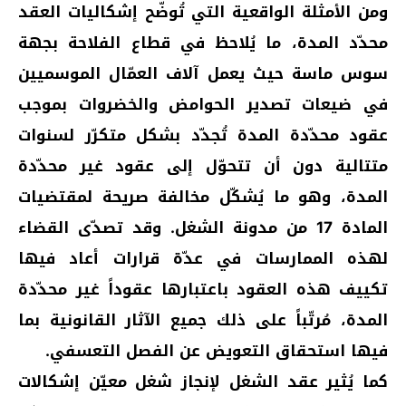
ومن الأمثلة الواقعية التي تُوضّح إشكاليات العقد
محدّد المدة، ما يُلاحظ في قطاع الفلاحة بجهة
سوس ماسة حيث يعمل آلاف العمّال الموسميين
في ضيعات تصدير الحوامض والخضروات بموجب
عقود محدّدة المدة تُجدّد بشكل متكرّر لسنوات
متتالية دون أن تتحوّل إلى عقود غير محدّدة
المدة، وهو ما يُشكّل مخالفة صريحة لمقتضيات
المادة 17 من مدونة الشغل. وقد تصدّى القضاء
لهذه الممارسات في عدّة قرارات أعاد فيها
تكييف هذه العقود باعتبارها عقوداً غير محدّدة
المدة، مُرتّباً على ذلك جميع الآثار القانونية بما
فيها استحقاق التعويض عن الفصل التعسفي.
كما يُثير عقد الشغل لإنجاز شغل معيّن إشكالات