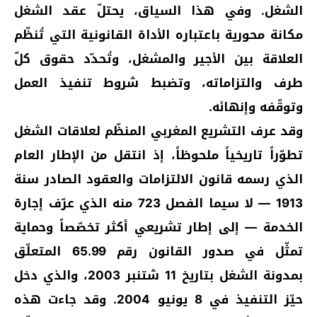
الشغل. وفي هذا السياق، يحتلّ عقد الشغل
مكانة محورية باعتباره الأداة القانونية التي تُنظّم
العلاقة بين الأجير والمشغل، وتُحدّد حقوق كلّ
طرف والتزاماته، وتضبط شروط تنفيذ العمل
وتوقّفه وإنهائه.
وقد عرف التشريع المغربي المنظّم لعلاقات الشغل
تطوّراً تاريخياً ملحوظاً، إذ انتقل من الإطار العام
الذي رسمه قانون الالتزامات والعقود الصادر سنة
1913 — لا سيما الفصل 723 منه الذي عرّف إجارة
الخدمة — إلى إطار تشريعي أكثر تخصّصاً وحماية
تمثّل في صدور القانون رقم 65.99 المتعلّق
بمدونة الشغل بتاريخ 11 شتنبر 2003، والذي دخل
حيّز التنفيذ في 8 يونيو 2004. وقد جاءت هذه