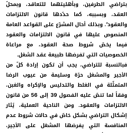
بتراضي الطرفين، وبأهليتهما للتعاقد، وبمحلّ
العقد، وبسببه، كما حدّدها قانون الالتزامات
والعقود”. وبذلك أحال المشرّع على القواعد العامة
المنصوص عليها في قانون الالتزامات والعقود
فيما يخصّ شروط صحة العقود، مع مراعاة
الخصوصيات التي تفرضها طبيعة عقد الشغل.
فبالنسبة للتراضي، يجب أن تكون إرادة كلّ من
الأجير والمشغل حرّة وسليمة من عيوب الرضا
المتمثّلة في الغلط والتدليس والإكراه والغبن،
وفقاً لما تنصّ عليه الفصول 39 إلى 56 من قانون
الالتزامات والعقود. ومن الناحية العملية، يُثار
إشكال التراضي بشكل خاصّ في حالات شروط عدم
المنافسة التي يفرضها المشغل على الأجير،