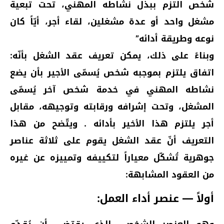
شخص التزم ببذل نشاطه المهني، تحت تبعية
مشغل واحد أو عدة مشغلين، لقاء أجر، أيّاً كان
نوعه وطريقة أدائه”
وبناءً على ذلك، يمكن تعريف عقد الشغل بأنّه:
اتفاق يلتزم بموجبه شخص يُسمّى الأجير بأن يضع
نشاطه المهني في خدمة شخص آخر يُسمّى
المشغل، وتحت إشرافه ورقابته وتوجيهه، مقابل
أجر يلتزم هذا الأخير بأدائه . ويتّضح من هذا
التعريف أنّ عقد الشغل يقوم على ثلاثة عناصر
جوهرية تُشكّل معياراً لتكييفه وتمييزه عن غيره
من العقود المشابهة:
أولاً — عنصر أداء العمل:
وهو العنصر الشخصي الذي يقتضي أن يُقدّم