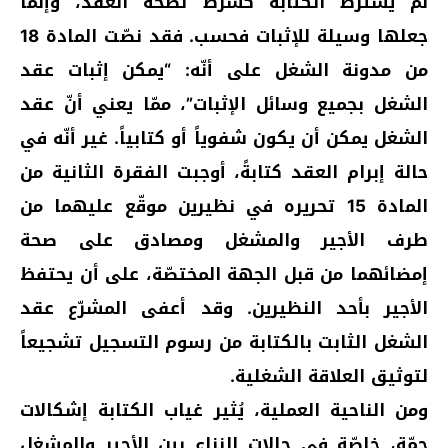
لم يشترط الكتابة كشرط لصحة العقد، وإنّما
جعلها وسيلة للإثبات فحسب. فقد نصّت المادة 18
من مدونة الشغل على أنّه: “يمكن إثبات عقد
الشغل بجميع وسائل الإثبات”، ممّا يعني أنّ عقد
الشغل يمكن أن يكون شفوياً أو كتابياً. غير أنّه في
حالة إبرام العقد كتابةً، أوجبت الفقرة الثانية من
المادة 15 تحريره في نظيرين موقّع عليهما من
طرف الأجير والمشغل ومصادق على صحة
إمضائهما من قبل الجهة المختصّة، على أن يحتفظ
الأجير بأحد النظيرين. وقد أعفى المشرّع عقد
الشغل الثابت بالكتابة من رسوم التسجيل تشجيعاً
لتوثيق العلاقة الشغلية.
ومن الناحية العملية، يُثير غياب الكتابة إشكالات
جمّة، خاصّة في حالات النزاع بين الأجير والمشغل