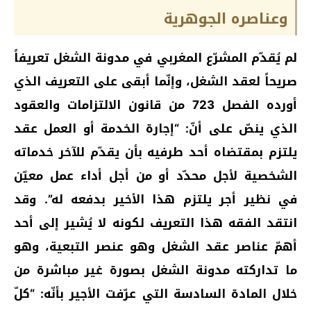
وعناصره الجوهرية
لم يُقدّم المشرّع المغربي في مدونة الشغل تعريفاً
صريحاً لعقد الشغل، وإنّما أبقى على التعريف الذي
أورده الفصل 723 من قانون الالتزامات والعقود
الذي ينصّ على أنّ: “إجارة الخدمة أو العمل عقد
يلتزم بمقتضاه أحد طرفيه بأن يقدّم للآخر خدماته
الشخصية لأجل محدّد أو من أجل أداء عمل معيّن
في نظير أجر يلتزم هذا الأخير بدفعه له”. وقد
انتقد الفقه هذا التعريف لكونه لا يُشير إلى أحد
أهمّ عناصر عقد الشغل وهو عنصر التبعية، وهو
ما تداركته مدونة الشغل بصورة غير مباشرة من
خلال المادة السادسة التي عرّفت الأجير بأنّه: “كلّ