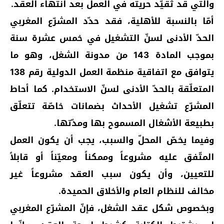
والتي قد تُقيّد حريته في العمل بعد انتهاء العقد.
أمّا بالنسبة للأهلية، فقد حدّد المشرّع المغربي
الحدّ الأدنى لسنّ التشغيل في خمس عشرة سنة
بموجب المادة 143 من مدونة الشغل، وهو ما
يتوافق مع اتفاقية منظمة العمل الدولية رقم 138
المتعلّقة بالحدّ الأدنى لسنّ الاستخدام. كما أحاط
المشرّع تشغيل الأحداث بضمانات خاصّة تتعلّق
بطبيعة الأشغال المسموح بها ومدّتها.
وفيما يخصّ المحلّ والسبب، يجب أن يكون العمل
المتّفق عليه مشروعاً وممكناً ومعيّناً أو قابلاً
للتعيين، وأن يكون سبب العقد مشروعاً غير
مخالف للنظام العام والأخلاق الحميدة.
وبخصوص شكل عقد الشغل، فإنّ المشرّع المغربي