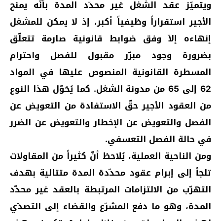
ويتميّز عقد الشغل غير محدّد المدة بأنّه يمنح
الأجير استقراراً وظيفياً أكبر، إذ لا يمكن للمشغل
إنهاءه إلاّ وفق ضوابط قانونية صارمة تتعلّق
بضرورة وجود مبرّر مقبول للفصل واحترام
المسطرة القانونية المنصوص عليها في المواد
62 إلى 65 من مدونة الشغل. كما يُخوّل هذا النوع
من العقود الأجير حقّ الاستفادة من التعويض عن
الفصل والتعويض عن الإخطار والتعويض عن الضرر
في حالة الفصل التعسفي.
ومن الناحية العملية، يُلاحظ أنّ كثيراً من المقاولات
تلجأ إلى إبرام عقود محدّدة المدة متتالية بهدف
التهرّب من الالتزامات المرتبطة بالعقد غير محدّد
المدة، وهو ما دفع المشرّع والقضاء إلى التصدّي