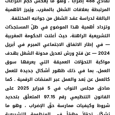
تفادي 488 إضراباً ، وهو ما يعكس حجم النزاعات
المرتبطة بعلاقات الشغل بالمغرب، ويُبرز الأهمية
البالغة لدراسة عقد الشغل من جوانبه المختلفة.
وتزداد أهمية هذا الموضوع في ظلّ المستجدّات
التشريعية الراهنة، حيث أعلنت الحكومة المغربية
— في إطار الاتفاق الاجتماعي المبرم في أبريل
2024 — عن فتح ورش تعديل مدونة الشغل بهدف
مواكبة التحوّلات العميقة التي يعرفها سوق
العمل، بما في ذلك ظهور أشكال جديدة للعمل
كالعمل عن بُعد والعمل عبر المنصّات الرقمية . كما
صادق مجلس النواب في 5 فبراير 2025 على
القانون التنظيمي رقم 97.15 المتعلّق بتحديد
شروط وكيفيات ممارسة حقّ الإضراب ، وهو ما
يُشكّل تحوّلاً مهمّاً في المنظومة التشريعية