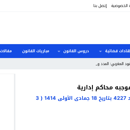
 الخصوصية
إتصل بنا
هادات قضائية
دروس القانون
مباريات القانون
مقالات 
ود المغربي: المدد والأسباب والآ_
قانون 41.90: الجريدة الرسمية عدد 4227 بتاريخ 18 جمادى الأولى 1414 ( 3