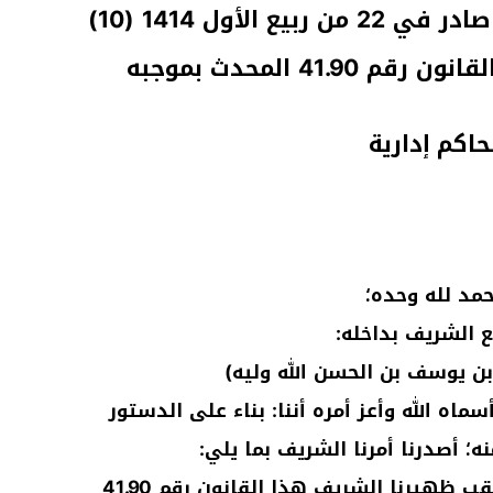
ظهير شريف رقم 1.91.225 صادر في 22 من ربيع الأول 1414 (10)
اكم إدارية
حمد لله وحده؛
ع الشريف بداخله:
ن يوسف بن الحسن الله وليه)
اه الله وأعز أمره أننا: بناء على الدستور
ينفذ وينشر بالجريدة الرسمية عقب ظهيرنا الشريف هذا القانون رقم 41.90