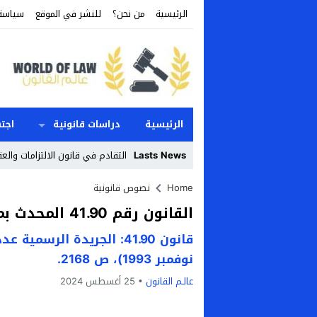
الرئيسية
من نحن؟
للنشر في الموقع
سياسة
الرئيسية
دراسات قانونية
اجت
Lasts News
التقادم في قانون الالتزامات والعق
Stop
Home
نصوص قانونية
القانون رقم 41.90 المحدث بموجبه محاكم إدارية
Previous
Next
نوفمبر 1993)، ص 2168.
عالـم القانون
25 أغسطس 2024