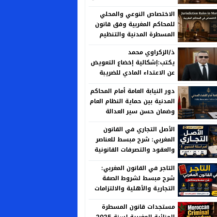
الحكم
الاختصاص النوعي والمحلي
للمحاكم المغربية وفق قانون
المسطرة المدنية والتنظيم
القضائي الجديد
ذ/الزكراوي محمد
يكتب:إشكالية إخضاع التعويض
عن الاعتداء المادي للضريبة
على الأرباح العقارية بين منطق
دور النيابة العامة أمام المحاكم
العدالة الجبائية وخصوصية
المدنية بين حماية النظام العام
المسؤولية الإدارية
وضمان حسن سير العدالة
الأصل التجاري في القانون
المغربي: شرح مبسط للعناصر
والعقود والتصرفات القانونية
التاجر في القانون المغربي:
شرح مبسط لشروط الصفة
التجارية والأهلية والالتزامات
مستجدات قانون المسطرة
الجنائية المغربية لسنة 2025