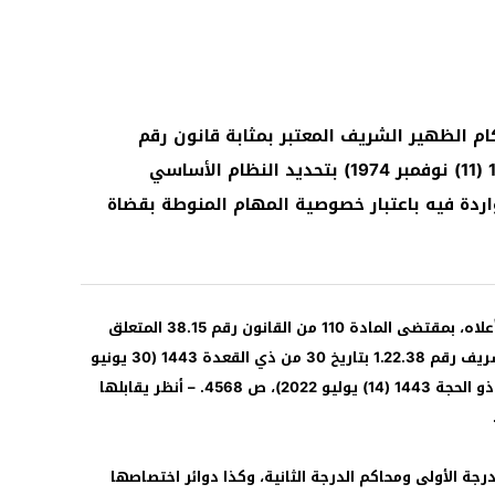
ام الظهير الشريف المعتبر بمثابة قانون رقم
1.74.467 الصادر في 26 من شوال 1394 (11) نوفمبر 1974) بتحديد النظام الأساسي
اصة الواردة فيه باعتبار خصوصية المهام المنوطة بقضاة
2 – تم نسخ الفقرة الأولى من المادة الأولى أعلاه، بمقتضى المادة 110 من القانون رقم 38.15 المتعلق
بالتنظيم القضائي الصادر بتنفيذه الظهير الشريف رقم 1.22.38 بتاريخ 30 من ذي القعدة 1443 (30 يونيو
2022)، الجريدة الرسمية عدد 7108 بتاريخ 14 ذو الحجة 1443 (14) يوليو 2022)، ص 4568. – أنظر يقابلها
رجة الأولى ومحاكم الدرجة الثانية، وكذا دوائر اختصاصها